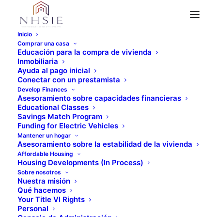
Inicio
Comprar una casa
Educación para la compra de vivienda
Inmobiliaria
" Todos los eventos
Ayuda al pago inicial
Conectar con un prestamista
Este evento ha pasado.
Develop Finances
Asesoramiento sobre capacidades financieras
Educational Classes
Educación financiera -
Savings Match Program
Funding for Electric Vehicles
Mantener un hogar
Virtual
Asesoramiento sobre la estabilidad de la vivienda
Affordable Housing
Housing Developments (In Process)
Marzo 28, 2024 @ 6:00 pm
-
7:30 pm
Sobre nosotros
Nuestra misión
Qué hacemos
Your Title VI Rights
Personal