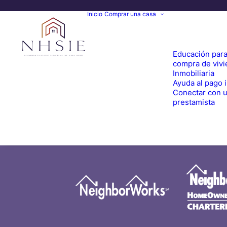
Inicio
Comprar una casa
Educación para
compra de viv
Inmobiliaria
Ayuda al pago i
Conectar con 
prestamista