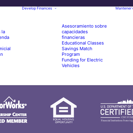
Develop Finances
Mantener 
Asesoramiento sobre
 la
capacidades
ienda
financieras
Educational Classes
nicial
Savings Match
un
Program
Funding for Electric
Vehicles