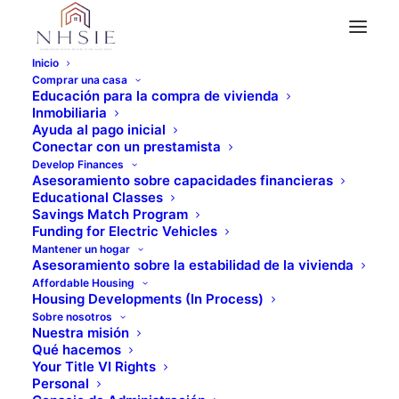
Inicio
Comprar una casa
La búsqueda de apartamentos es
Educación para la compra de vivienda
Inmobiliaria
más fácil
Ayuda al pago inicial
Alquilar una casa
Conectar con un prestamista
Develop Finances
Asesoramiento sobre capacidades financieras
Educational Classes
Savings Match Program
Funding for Electric Vehicles
Fuente:
Mymove.com
Mantener un hogar
Asesoramiento sobre la estabilidad de la vivienda
Affordable Housing
Hay apartamentos de todas las formas,
Housing Developments (In Process)
Sobre nosotros
tamaños y configuraciones. Encontrar el
Nuestra misión
Qué hacemos
apartamento perfecto consiste en gran
Your Title VI Rights
medida en definir tus necesidades y
Personal